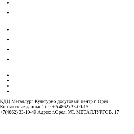
Языковые
Настольные игры
Цены на оказание услуг
Нормативные документы
Как получить Пушкинскую карту
Инструкция использования Госкана
АФИШИ
КОВОРКИНГ ЦЕНТР
ХОСТЕЛ 5 КОМНАТ
АРЕНДА ЗАЛОВ / ОРГАНИЗАТОРАМ
КДЦ Металлург
Культурно-досуговый центр г. Орёл
Контактные данные
Тел: +7(4862) 33-09-15
+7(4862) 33-10-49
Адрес: г.Орел, УЛ. МЕТАЛЛУРГОВ, 17