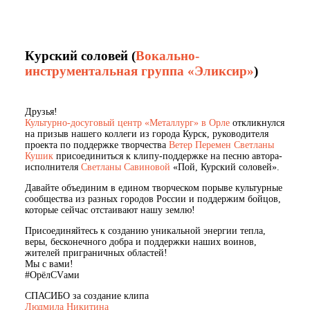
Курский соловей (
Вокально-
инструментальная группа «Эликсир»
)
Друзья!
Культурно-досуговый центр «Металлург» в Орле
откликнулся
на призыв нашего коллеги из города Курск, руководителя
проекта по поддержке творчества
Ветер Перемен
Светланы
Кушик
присоединиться к клипу-поддержке на песню автора-
исполнителя
Светланы Савиновой
«Пой, Курский соловей».
Давайте объединим в едином творческом порыве культурные
сообщества из разных городов России и поддержим бойцов,
которые сейчас отстаивают нашу землю!
Присоединяйтесь к созданию уникальной энергии тепла,
веры, бесконечного добра и поддержки наших воинов,
жителей приграничных областей!
Мы с вами!
#ОрёлСVами
СПАСИБО за создание клипа
Людмила Никитина