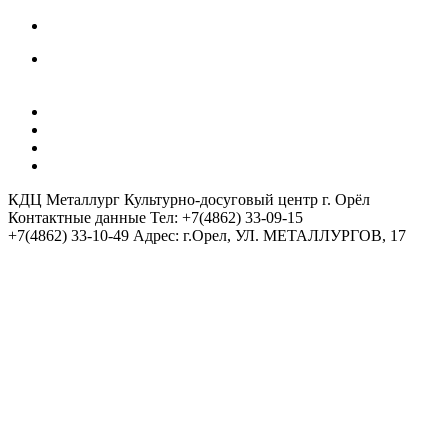
Как получить Пушкинскую карту
Инструкция использования Госкана
АФИШИ
КОВОРКИНГ ЦЕНТР
ХОСТЕЛ 5 КОМНАТ
АРЕНДА ЗАЛОВ / ОРГАНИЗАТОРАМ
КДЦ Металлург
Культурно-досуговый центр г. Орёл
Контактные данные
Тел: +7(4862) 33-09-15
+7(4862) 33-10-49
Адрес: г.Орел, УЛ. МЕТАЛЛУРГОВ, 17