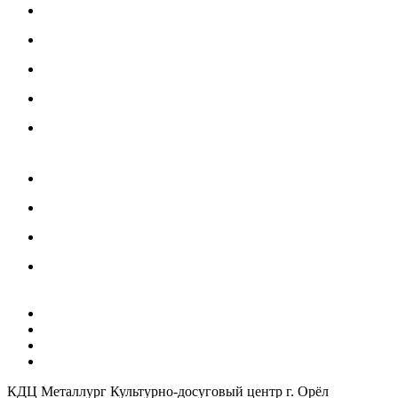
Цирковые
Инструментальные
Декоративно-прикладные
Языковые
Настольные игры
Цены на оказание услуг
Нормативные документы
Как получить Пушкинскую карту
Инструкция использования Госкана
АФИШИ
КОВОРКИНГ ЦЕНТР
ХОСТЕЛ 5 КОМНАТ
АРЕНДА ЗАЛОВ / ОРГАНИЗАТОРАМ
КДЦ Металлург
Культурно-досуговый центр г. Орёл