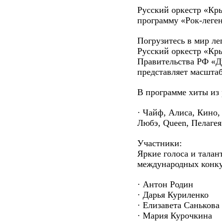
Русский оркестр «Кр
программу «Рок-леге
Погрузитесь в мир ле
Русский оркестр «Кр
Правительства РФ «
представляет масшта
В программе хиты из 
· Чайф, Алиса, Кино,
Любэ, Queen, Пелагея
Участники:
Яркие голоса и тала
международных конку
· Антон Родин
· Дарья Куриленко
· Елизавета Санькова
· Мария Курочкина