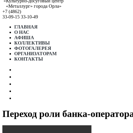
«Культурно-досуговый центр
«Металлург» города Орла»
+7 (4862)
33-09-15
33-10-49
ГЛАВНАЯ
О НАС
АФИША
КОЛЛЕКТИВЫ
ФОТОГАЛЕРЕЯ
ОРГАНИЗАТОРАМ
КОНТАКТЫ
АФИША МЕСЯЦА
ПРОСТРАНСТВО «5 ИЗМЕРЕНИЕ»
ГРАФИК РАБОТЫ СТУДИЙ
ГОСТЕВОЙ ДОМ “5 КОМНАТ”
НОРМАТИВНЫЕ ДОКУМЕНТЫ
Переход роли банка-оператор