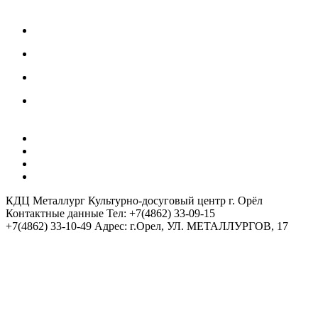
Цены на оказание услуг
Нормативные документы
Как получить Пушкинскую карту
Инструкция использования Госкана
АФИШИ
КОВОРКИНГ ЦЕНТР
ХОСТЕЛ 5 КОМНАТ
АРЕНДА ЗАЛОВ / ОРГАНИЗАТОРАМ
КДЦ Металлург
Культурно-досуговый центр г. Орёл
Контактные данные
Тел: +7(4862) 33-09-15
+7(4862) 33-10-49
Адрес: г.Орел, УЛ. МЕТАЛЛУРГОВ, 17